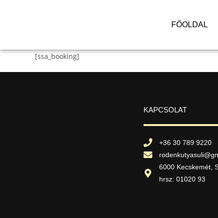
FŐOLDAL
[ssa_booking]
KAPCSOLAT
+36 30 789 9220
rodenkutyasuli@gm
6000 Kecskemét, S
hrsz: 01020 93