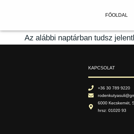
FŐOLDAL
Az alábbi naptárban tudsz jelent
KAPCSOLAT
+36 30 789 9220
rodenkutyasuli@gm
6000 Kecskemét, S
hrsz: 01020 93